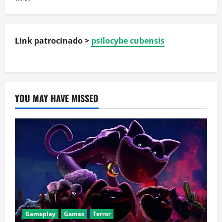
Link patrocinado >
psilocybe cubensis
YOU MAY HAVE MISSED
Gameplay
Games
Terror