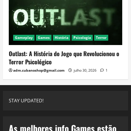
Gameplay
Games
História
Psicologia
Terror
Outlast: A História do Jogo que Revolucionou o
Terror Psicológico
adm.cubanoshop@gmail.com
julho 30, 2026
1
STAY UPDATED!
As melhores info Games estão