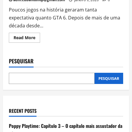
Poucos jogos na história geraram tanta
expectativa quanto GTA 6. Depois de mais de uma
década desde...
Read
Read More
more
about
GTA
6:
10
PESQUISAR
novidades
que
todo
fã
do
PESQUISAR
game
reza
para
a
Rockstar
adicionar
RECENT POSTS
Poppy Playtime: Capítulo 3 – O capítulo mais assustador da