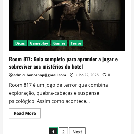
jogo
de
terror
que
está
conquistando
os
fãs
de
suspense
Dicas
Gameplay
Games
Terror
Room 817: Guia completo para aprender a jogar e
sobreviver aos mistérios do hotel
adm.cubanoshop@gmail.com
julho 22, 2026
0
Room 817 é um jogo de terror que combina
exploração, quebra-cabeças e suspense
psicológico. Assim como acontece...
Read
Read More
more
about
Room
Paginação
817:
1
2
Next
Guia