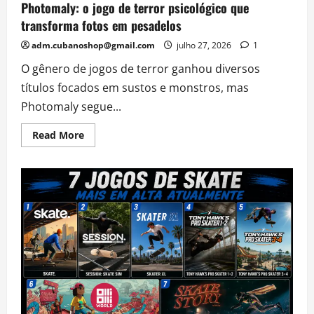
Photomaly: o jogo de terror psicológico que
transforma fotos em pesadelos
adm.cubanoshop@gmail.com
julho 27, 2026
1
O gênero de jogos de terror ganhou diversos
títulos focados em sustos e monstros, mas
Photomaly segue...
Read
Read More
more
about
Photomaly:
o
jogo
de
terror
psicológico
que
transforma
fotos
em
pesadelos