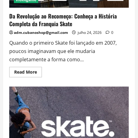
Da Revolução ao Recomeço: Conheça a História
Completa da Franquia Skate
adm.cubanoshop@gmail.com
julho 24, 2026
0
Quando o primeiro Skate foi lançado em 2007,
poucos imaginavam que ele mudaria
completamente a forma como...
Read
Read More
more
about
Da
Revolução
ao
Recomeço:
Conheça
a
História
Completa
da
Franquia
Skate