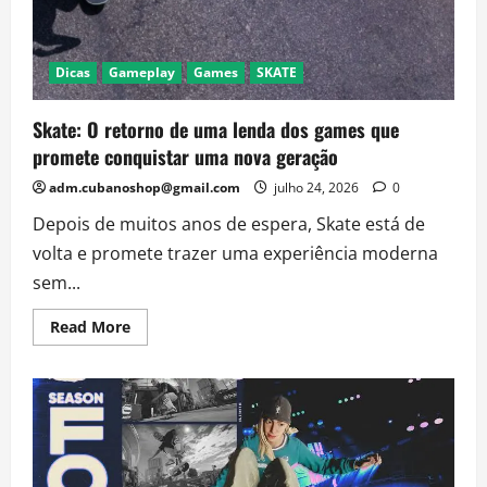
Dicas
Gameplay
Games
SKATE
Skate: O retorno de uma lenda dos games que
promete conquistar uma nova geração
adm.cubanoshop@gmail.com
julho 24, 2026
0
Depois de muitos anos de espera, Skate está de
volta e promete trazer uma experiência moderna
sem...
Read
Read More
more
about
Skate:
O
retorno
de
uma
lenda
dos
games