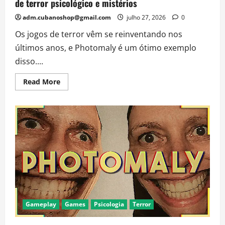
de terror psicológico e mistérios
adm.cubanoshop@gmail.com
julho 27, 2026
0
Os jogos de terror vêm se reinventando nos
últimos anos, e Photomaly é um ótimo exemplo
disso....
Read
Read More
more
about
7
jogos
parecidos
com
Photomaly
para
quem
gosta
de
terror
psicológico
e
mistérios
Gameplay
Games
Psicologia
Terror