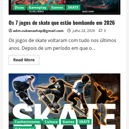
Dicas
Gameplay
Games
SKATE
Os 7 jogos de skate que estão bombando em 2026
adm.cubanoshop@gmail.com
julho 24, 2026
0
Os jogos de skate voltaram com tudo nos últimos
anos. Depois de um período em que o...
Read
Read More
more
about
Os
7
jogos
de
skate
que
estão
bombando
em
2026
Conhecimento
Cultura
Games
SKATE
Videogame