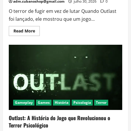
adm.cubanoshop@gmail.com
julho 30, 2026
0
O terror de fugir em vez de lutar Quando Outlast
foi lançado, ele mostrou que um jogo...
Read
Read More
more
about
Se
Você
Gostou
de
Outlast,
Estes
Jogos
de
Terror
Também
Vão
Tirar
Seu
Sono
Gameplay
Games
História
Psicologia
Terror
Outlast: A História do Jogo que Revolucionou o
Terror Psicológico