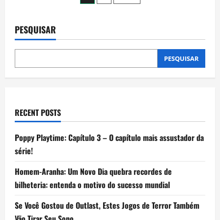
completo
de
para
aprender
a
PESQUISAR
posts
jogar
e
sobreviver
aos
PESQUISAR
mistérios
do
hotel
RECENT POSTS
Poppy Playtime: Capítulo 3 – O capítulo mais assustador da
série!
Homem-Aranha: Um Novo Dia quebra recordes de
bilheteria: entenda o motivo do sucesso mundial
Se Você Gostou de Outlast, Estes Jogos de Terror Também
Vão Tirar Seu Sono