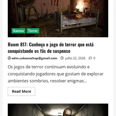
Premium
de
skate.?
Veja
os
prós
e
os
contras
Games
Terror
antes
de
investir
Room 817: Conheça o jogo de terror que está
conquistando os fãs de suspense
adm.cubanoshop@gmail.com
julho 22, 2026
0
Os jogos de terror continuam evoluindo e
conquistando jogadores que gostam de explorar
ambientes sombrios, resolver enigmas...
Read
Read More
more
about
Room
817:
Conheça
o