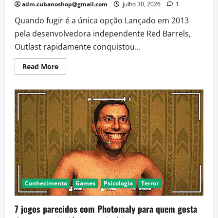
adm.cubanoshop@gmail.com
julho 30, 2026
1
Quando fugir é a única opção Lançado em 2013
pela desenvolvedora independente Red Barrels,
Outlast rapidamente conquistou...
Read
Read More
more
about
Outlast:
A
História
do
Jogo
que
Revolucionou
o
Terror
Psicológico
Conhecimento
Games
Psicologia
Terror
7 jogos parecidos com Photomaly para quem gosta