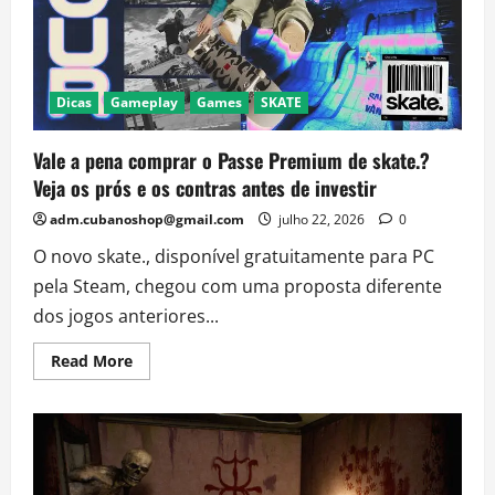
que
promete
conquistar
uma
nova
geração
Dicas
Gameplay
Games
SKATE
Vale a pena comprar o Passe Premium de skate.?
Veja os prós e os contras antes de investir
adm.cubanoshop@gmail.com
julho 22, 2026
0
O novo skate., disponível gratuitamente para PC
pela Steam, chegou com uma proposta diferente
dos jogos anteriores...
Read
Read More
more
about
Vale
a
pena
comprar
o
Passe