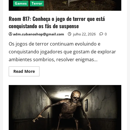
Games
Terror
Room 817: Conheça o jogo de terror que está
conquistando os fãs de suspense
adm.cubanoshop@gmail.com
julho 22, 2026
0
Os jogos de terror continuam evoluindo e
conquistando jogadores que gostam de explorar
ambientes sombrios, resolver enigmas...
Read
Read More
more
about
Room
817:
Conheça
o
jogo
de
terror
que
está
conquistando
os
fãs