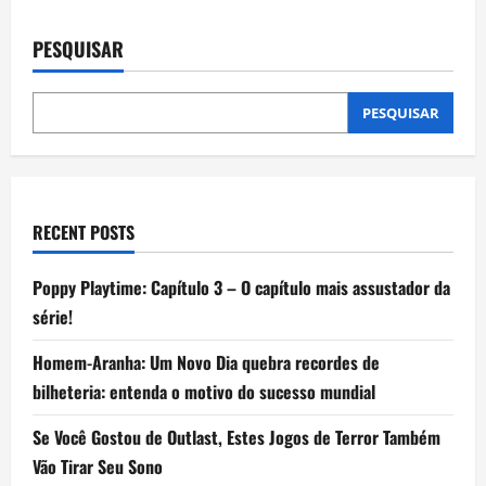
de
no
jogo
Granny:
PESQUISAR
posts
guia
simples
para
iniciantes
PESQUISAR
RECENT POSTS
Poppy Playtime: Capítulo 3 – O capítulo mais assustador da
série!
Homem-Aranha: Um Novo Dia quebra recordes de
bilheteria: entenda o motivo do sucesso mundial
Se Você Gostou de Outlast, Estes Jogos de Terror Também
Vão Tirar Seu Sono