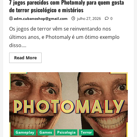
7 jogos parecidos com Photomaly para quem gosta
de terror psicológico e mistérios
adm.cubanoshop@gmail.com
julho 27, 2026
0
Os jogos de terror vêm se reinventando nos
últimos anos, e Photomaly é um ótimo exemplo
disso....
Read
Read More
more
about
7
jogos
parecidos
com
Photomaly
para
quem
gosta
de
terror
psicológico
e
mistérios
Gameplay
Games
Psicologia
Terror