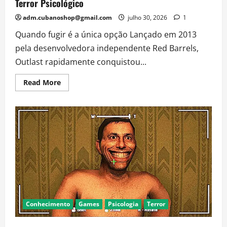
Terror Psicológico
adm.cubanoshop@gmail.com
julho 30, 2026
1
Quando fugir é a única opção Lançado em 2013
pela desenvolvedora independente Red Barrels,
Outlast rapidamente conquistou...
Read
Read More
more
about
Outlast:
A
História
do
Jogo
que
Revolucionou
o
Terror
Psicológico
Conhecimento
Games
Psicologia
Terror