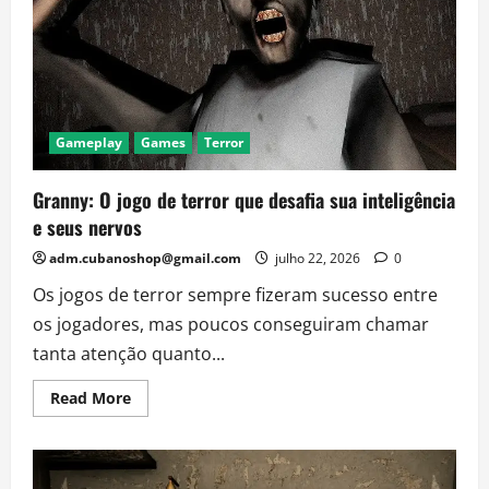
quem
gosta
de
Granny
e
quer
ainda
mais
sustos
Gameplay
Games
Terror
Granny: O jogo de terror que desafia sua inteligência
e seus nervos
adm.cubanoshop@gmail.com
julho 22, 2026
0
Os jogos de terror sempre fizeram sucesso entre
os jogadores, mas poucos conseguiram chamar
tanta atenção quanto...
Read
Read More
more
about
Granny:
O
jogo
de