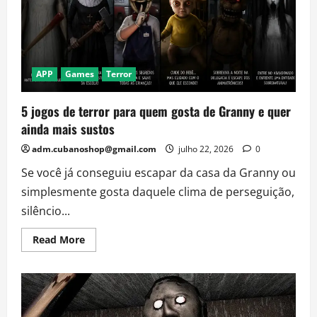
aos
mistérios
do
hotel
APP
Games
Terror
5 jogos de terror para quem gosta de Granny e quer
ainda mais sustos
adm.cubanoshop@gmail.com
julho 22, 2026
0
Se você já conseguiu escapar da casa da Granny ou
simplesmente gosta daquele clima de perseguição,
silêncio...
Read
Read More
more
about
5
jogos
de
terror
para