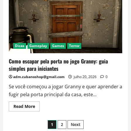
terror
que
desafia
sua
inteligência
e
seus
nervos
Dicas
Gameplay
Games
Terror
Como escapar pela porta no jogo Granny: guia
simples para iniciantes
adm.cubanoshop@gmail.com
julho 20, 2026
0
Se você começou a jogar Granny e quer aprender a
fugir pela porta principal da casa, este...
Read
Read More
more
about
Como
Paginação
escapar
1
2
Next
pela
porta