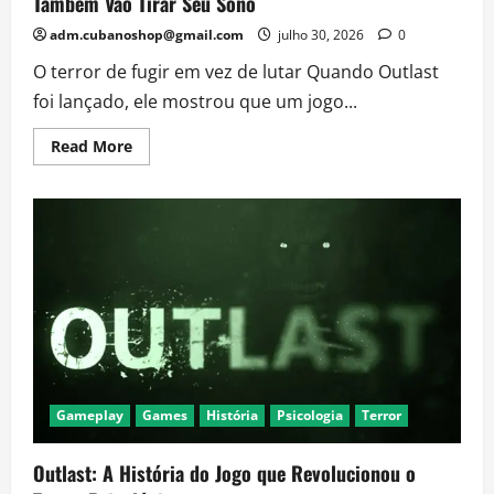
Também Vão Tirar Seu Sono
adm.cubanoshop@gmail.com
julho 30, 2026
0
O terror de fugir em vez de lutar Quando Outlast
foi lançado, ele mostrou que um jogo...
Read
Read More
more
about
Se
Você
Gostou
de
Outlast,
Estes
Jogos
de
Terror
Também
Vão
Tirar
Seu
Sono
Gameplay
Games
História
Psicologia
Terror
Outlast: A História do Jogo que Revolucionou o