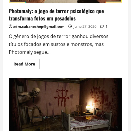
Photomaly: o jogo de terror psicológico que
transforma fotos em pesadelos
adm.cubanoshop@gmail.com
julho 27, 2026
1
O gênero de jogos de terror ganhou diversos
títulos focados em sustos e monstros, mas
Photomaly segue...
Read
Read More
more
about
Photomaly:
o
jogo
de
terror
psicológico
que
transforma
fotos
em
pesadelos