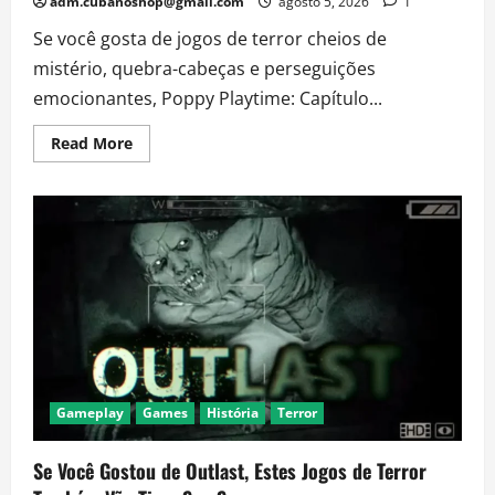
adm.cubanoshop@gmail.com
agosto 5, 2026
1
Se você gosta de jogos de terror cheios de
mistério, quebra-cabeças e perseguições
emocionantes, Poppy Playtime: Capítulo...
Read
Read More
more
about
Poppy
Playtime:
Capítulo
3
–
O
capítulo
mais
assustador
da
série!
Gameplay
Games
História
Terror
Se Você Gostou de Outlast, Estes Jogos de Terror