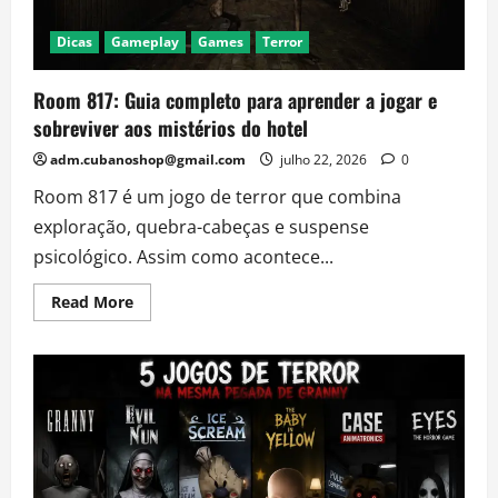
de
suspense
Dicas
Gameplay
Games
Terror
Room 817: Guia completo para aprender a jogar e
sobreviver aos mistérios do hotel
adm.cubanoshop@gmail.com
julho 22, 2026
0
Room 817 é um jogo de terror que combina
exploração, quebra-cabeças e suspense
psicológico. Assim como acontece...
Read
Read More
more
about
Room
817:
Guia
completo
para
aprender
a
jogar
e
sobreviver