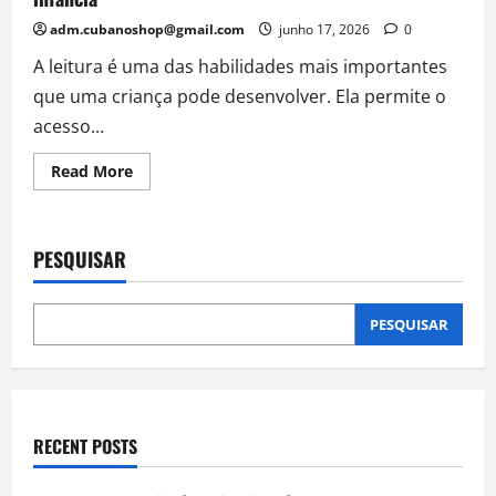
adm.cubanoshop@gmail.com
junho 17, 2026
0
A leitura é uma das habilidades mais importantes
que uma criança pode desenvolver. Ela permite o
acesso...
Read
Read More
more
about
A
Importância
dos
PESQUISAR
Gibis
da
Turma
da
Mônica
PESQUISAR
Na
infância
RECENT POSTS