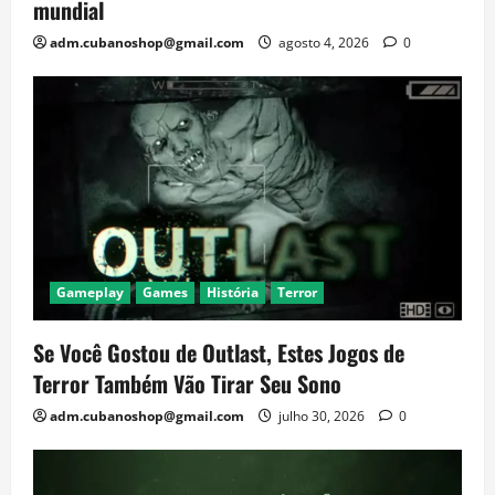
mundial
adm.cubanoshop@gmail.com
agosto 4, 2026
0
Gameplay
Games
História
Terror
Se Você Gostou de Outlast, Estes Jogos de
Terror Também Vão Tirar Seu Sono
adm.cubanoshop@gmail.com
julho 30, 2026
0