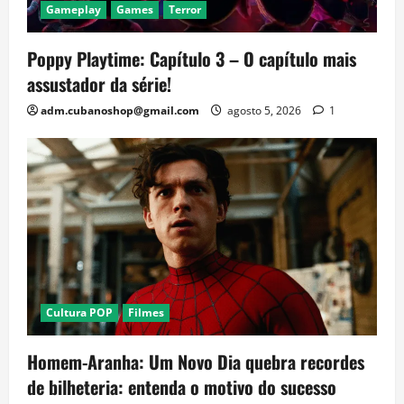
Gameplay
Games
Terror
Poppy Playtime: Capítulo 3 – O capítulo mais
assustador da série!
adm.cubanoshop@gmail.com
agosto 5, 2026
1
Cultura POP
Filmes
Homem-Aranha: Um Novo Dia quebra recordes
de bilheteria: entenda o motivo do sucesso