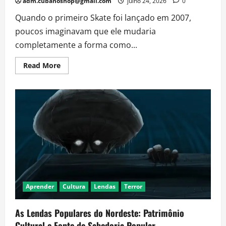
adm.cubanoshop@gmail.com
julho 24, 2026
0
Quando o primeiro Skate foi lançado em 2007,
poucos imaginavam que ele mudaria
completamente a forma como...
Read
Read More
more
about
Da
Revolução
ao
Recomeço:
Conheça
a
História
Completa
da
Franquia
Skate
Aprender
Cultura
Lendas
Terror
As Lendas Populares do Nordeste: Patrimônio
Cultural e Fonte de Sabedoria Popular