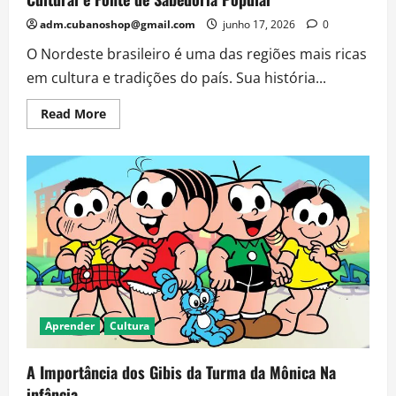
adm.cubanoshop@gmail.com
junho 17, 2026
0
O Nordeste brasileiro é uma das regiões mais ricas
em cultura e tradições do país. Sua história...
Read
Read More
more
about
As
Lendas
Populares
do
Nordeste:
Patrimônio
Cultural
e
Fonte
de
Sabedoria
Popular
Aprender
Cultura
A Importância dos Gibis da Turma da Mônica Na
infância