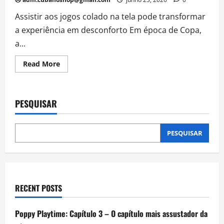
Assistir aos jogos colado na tela pode transformar
a experiência em desconforto Em época de Copa,
a...
Read
Read More
more
about
O
erro
ao
PESQUISAR
assistir
à
Copa
que
pode
PESQUISAR
deixar
sua
visão
cansada
e
causar
dor
RECENT POSTS
de
cabeça
Poppy Playtime: Capítulo 3 – O capítulo mais assustador da