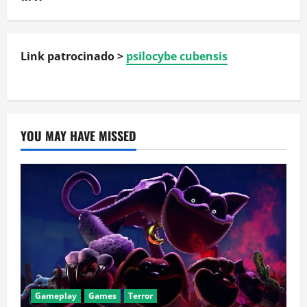
Link patrocinado >
psilocybe cubensis
YOU MAY HAVE MISSED
Gameplay
Games
Terror