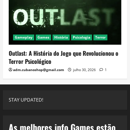
Gameplay
Games
História
Psicologia
Terror
Outlast: A História do Jogo que Revolucionou o
Terror Psicológico
adm.cubanoshop@gmail.com
julho 30, 2026
1
STAY UPDATED!
As melhores info Games estão