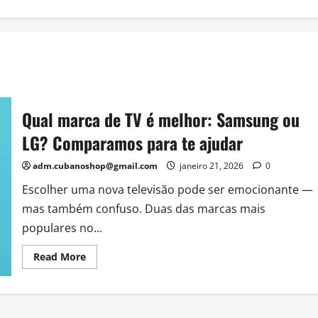
Qual marca de TV é melhor: Samsung ou
LG? Comparamos para te ajudar
adm.cubanoshop@gmail.com
janeiro 21, 2026
0
Escolher uma nova televisão pode ser emocionante —
mas também confuso. Duas das marcas mais
populares no...
Read
Read More
more
about
Qual
marca
de
TV