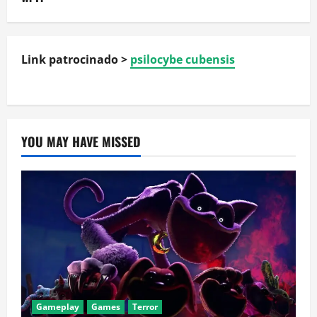
Link patrocinado >
psilocybe cubensis
YOU MAY HAVE MISSED
Gameplay
Games
Terror