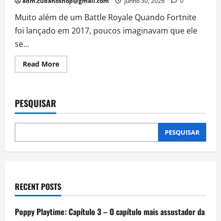
adm.cubanoshop@gmail.com
junho 30, 2026
0
Muito além de um Battle Royale Quando Fortnite
foi lançado em 2017, poucos imaginavam que ele
se...
Read
Read More
more
about
Fortnite:
Como
o
PESQUISAR
jogo
se
tornou
uma
das
PESQUISAR
maiores
vitrines
de
publicidade
do
mundo
RECENT POSTS
Poppy Playtime: Capítulo 3 – O capítulo mais assustador da