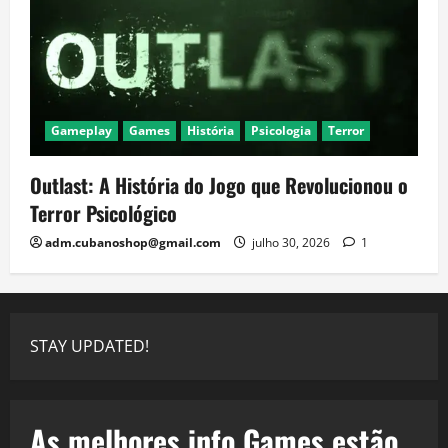
Gameplay
Games
História
Psicologia
Terror
Outlast: A História do Jogo que Revolucionou o
Terror Psicológico
adm.cubanoshop@gmail.com
julho 30, 2026
1
STAY UPDATED!
As melhores info Games estão