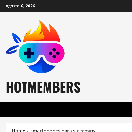
Skip
agosto 6, 2026
to
content
HOTMEMBERS
Home
smartphones para streaming