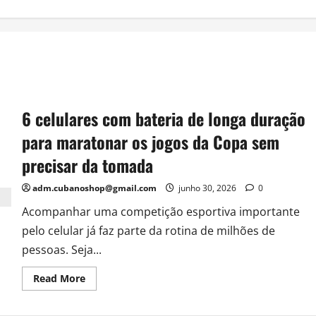
6 celulares com bateria de longa duração
para maratonar os jogos da Copa sem
precisar da tomada
adm.cubanoshop@gmail.com
junho 30, 2026
0
Acompanhar uma competição esportiva importante
pelo celular já faz parte da rotina de milhões de
pessoas. Seja...
Read
Read More
more
about
6