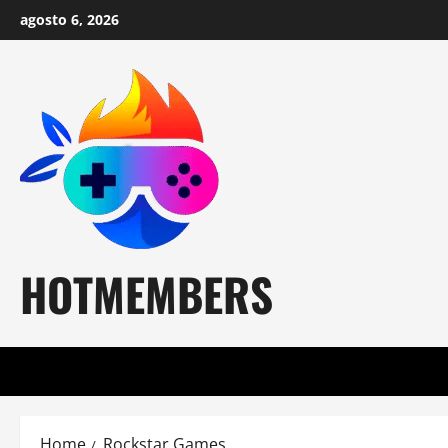
Skip
agosto 6, 2026
to
content
HOTMEMBERS
Home
Rockstar Games