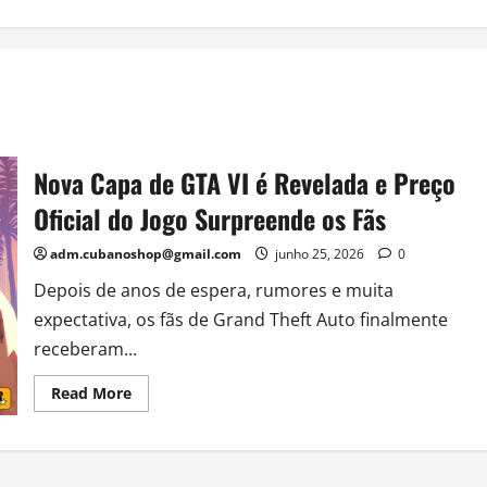
Nova Capa de GTA VI é Revelada e Preço
Oficial do Jogo Surpreende os Fãs
adm.cubanoshop@gmail.com
junho 25, 2026
0
Depois de anos de espera, rumores e muita
expectativa, os fãs de Grand Theft Auto finalmente
receberam...
Read
Read More
more
about
Nova
Capa
de
GTA