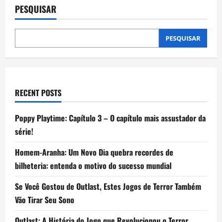
Robux
PESQUISAR
no
Roblox?
Veja
6
formas
PESQUISAR
seguras
para
ganhar
dinheiro
no
game
RECENT POSTS
Poppy Playtime: Capítulo 3 – O capítulo mais assustador da
série!
Homem-Aranha: Um Novo Dia quebra recordes de
bilheteria: entenda o motivo do sucesso mundial
Se Você Gostou de Outlast, Estes Jogos de Terror Também
Vão Tirar Seu Sono
Outlast: A História do Jogo que Revolucionou o Terror