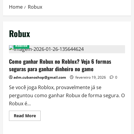
Home
Robux
Robux
Roblox
Como ganhar Robux no Roblox? Veja 6 formas
seguras para ganhar dinheiro no game
adm.cubanoshop@gmail.com
fevereiro 19, 2026
0
Se você joga Roblox, provavelmente já se
perguntou como ganhar Robux de forma segura. O
Robux é...
Read
Read More
more
about
Como
ganhar