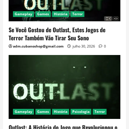
Gameplay
Games
História
Terror
Se Você Gostou de Outlast, Estes Jogos de
Terror Também Vão Tirar Seu Sono
adm.cubanoshop@gmail.com
julho 30, 2026
0
Gameplay
Games
História
Psicologia
Terror
Outlast: A História do Jogo que Revolucionou o