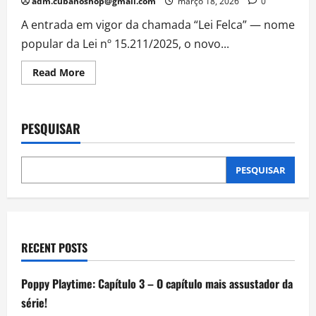
adm.cubanoshop@gmail.com
março 18, 2026
0
A entrada em vigor da chamada “Lei Felca” — nome
popular da Lei nº 15.211/2025, o novo...
Read
Read More
more
about
‘Lei
Felca’
impedirá
PESQUISAR
a
venda
de
GTA
6
PESQUISAR
no
Brasil?
Entenda
restrições
à
Rockstar
RECENT POSTS
Poppy Playtime: Capítulo 3 – O capítulo mais assustador da
série!