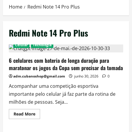
Home
Redmi Note 14 Pro Plus
Redmi Note 14 Pro Plus
Celular
Técnologia
6 celulares com bateria de longa duração para
maratonar os jogos da Copa sem precisar da tomada
adm.cubanoshop@gmail.com
junho 30, 2026
0
Acompanhar uma competição esportiva
importante pelo celular já faz parte da rotina de
milhões de pessoas. Seja...
Read
Read More
more
about
6
celulares