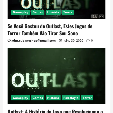
Gameplay
Games
História
Terror
Se Você Gostou de Outlast, Estes Jogos de
Terror Também Vão Tirar Seu Sono
adm.cubanoshop@gmail.com
julho 30, 2026
0
Gameplay
Games
História
Psicologia
Terror
Outlast: A História do Jogo que Revolucionou o