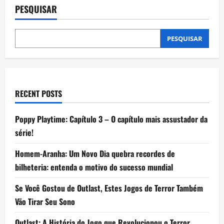
com
PESQUISAR
bateria
de
longa
duração
para
PESQUISAR
maratonar
os
jogos
da
Copa
sem
precisar
RECENT POSTS
da
tomada
Poppy Playtime: Capítulo 3 – O capítulo mais assustador da
série!
Homem-Aranha: Um Novo Dia quebra recordes de
bilheteria: entenda o motivo do sucesso mundial
Se Você Gostou de Outlast, Estes Jogos de Terror Também
Vão Tirar Seu Sono
Outlast: A História do Jogo que Revolucionou o Terror