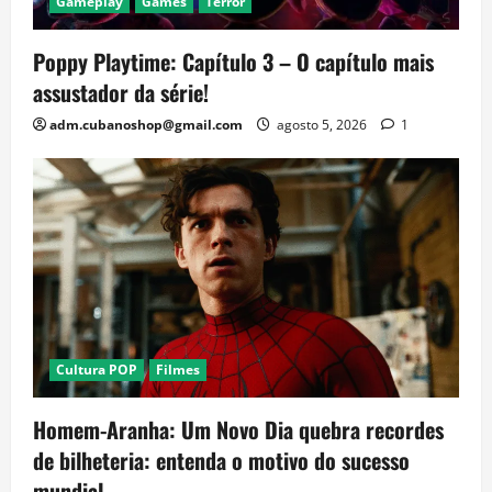
Gameplay
Games
Terror
Poppy Playtime: Capítulo 3 – O capítulo mais
assustador da série!
adm.cubanoshop@gmail.com
agosto 5, 2026
1
Cultura POP
Filmes
Homem-Aranha: Um Novo Dia quebra recordes
de bilheteria: entenda o motivo do sucesso
mundial