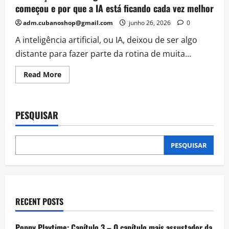
começou e por que a IA está ficando cada vez melhor
adm.cubanoshop@gmail.com
junho 26, 2026
0
A inteligência artificial, ou IA, deixou de ser algo
distante para fazer parte da rotina de muita...
Read
Read More
more
about
A
evolução
das
PESQUISAR
inteligências
artificiais:
como
tudo
começou
PESQUISAR
e
por
que
a
IA
está
ficando
RECENT POSTS
cada
vez
melhor
Poppy Playtime: Capítulo 3 – O capítulo mais assustador da