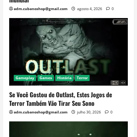
adm.cubanoshop@gmail.com
agosto 4, 2026
0
Gameplay
Games
História
Terror
Se Você Gostou de Outlast, Estes Jogos de
Terror Também Vão Tirar Seu Sono
adm.cubanoshop@gmail.com
julho 30, 2026
0