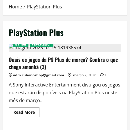
Home
PlayStation Plus
PlayStation Plus
Games
PlayStation
Quais os jogos da PS Plus de março? Confira o que
chega amanhã (3)
adm.cubanoshop@gmail.com
março 2, 2026
0
A Sony Interactive Entertainment divulgou os jogos
que estarão disponíveis na PlayStation Plus neste
mês de março...
Read
Read More
more
about
Quais
os