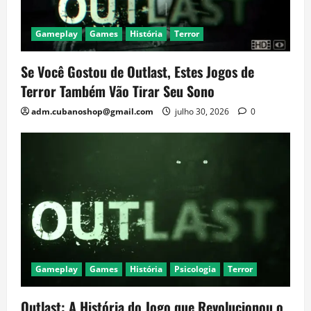
Gameplay
Games
História
Terror
Se Você Gostou de Outlast, Estes Jogos de
Terror Também Vão Tirar Seu Sono
adm.cubanoshop@gmail.com
julho 30, 2026
0
Gameplay
Games
História
Psicologia
Terror
Outlast: A História do Jogo que Revolucionou o