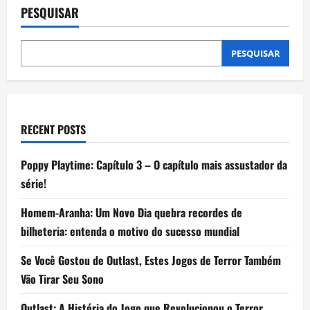
jogos
PESQUISAR
da
PS
Plus
de
março?
PESQUISAR
Confira
o
que
chega
amanhã
(3)
RECENT POSTS
Poppy Playtime: Capítulo 3 – O capítulo mais assustador da
série!
Homem-Aranha: Um Novo Dia quebra recordes de
bilheteria: entenda o motivo do sucesso mundial
Se Você Gostou de Outlast, Estes Jogos de Terror Também
Vão Tirar Seu Sono
Outlast: A História do Jogo que Revolucionou o Terror