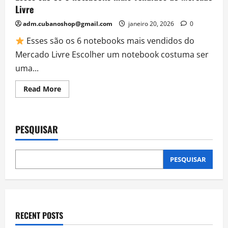
Livre
adm.cubanoshop@gmail.com
janeiro 20, 2026
0
Esses são os 6 notebooks mais vendidos do
Mercado Livre Escolher um notebook costuma ser
uma...
Read
Read More
more
about
Esses
são
os
PESQUISAR
6
notebooks
mais
vendidos
do
PESQUISAR
Mercado
Livre
RECENT POSTS