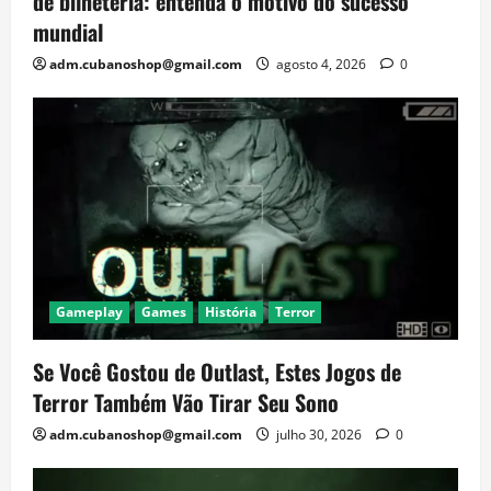
de bilheteria: entenda o motivo do sucesso
mundial
adm.cubanoshop@gmail.com
agosto 4, 2026
0
Gameplay
Games
História
Terror
Se Você Gostou de Outlast, Estes Jogos de
Terror Também Vão Tirar Seu Sono
adm.cubanoshop@gmail.com
julho 30, 2026
0