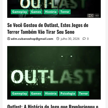
Gameplay
Games
História
Terror
Se Você Gostou de Outlast, Estes Jogos de
Terror Também Vão Tirar Seu Sono
adm.cubanoshop@gmail.com
julho 30, 2026
0
Gameplay
Games
História
Psicologia
Terror
Outlast: A História do Jogo que Revolucionou o