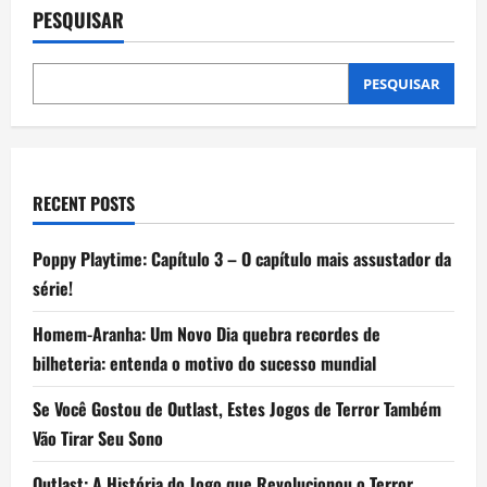
com
PESQUISAR
bateria
de
longa
duração
para
PESQUISAR
maratonar
os
jogos
da
Copa
sem
precisar
RECENT POSTS
da
tomada
Poppy Playtime: Capítulo 3 – O capítulo mais assustador da
série!
Homem-Aranha: Um Novo Dia quebra recordes de
bilheteria: entenda o motivo do sucesso mundial
Se Você Gostou de Outlast, Estes Jogos de Terror Também
Vão Tirar Seu Sono
Outlast: A História do Jogo que Revolucionou o Terror