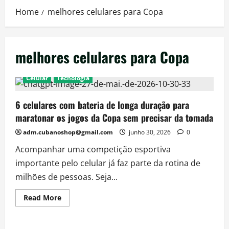
Home
melhores celulares para Copa
melhores celulares para Copa
Celular
Técnologia
6 celulares com bateria de longa duração para
maratonar os jogos da Copa sem precisar da tomada
adm.cubanoshop@gmail.com
junho 30, 2026
0
Acompanhar uma competição esportiva
importante pelo celular já faz parte da rotina de
milhões de pessoas. Seja...
Read
Read More
more
about
6
celulares