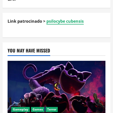
Link patrocinado >
psilocybe cubensis
YOU MAY HAVE MISSED
Gameplay
Games
Terror