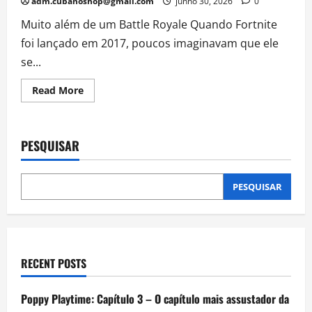
adm.cubanoshop@gmail.com
junho 30, 2026
0
Muito além de um Battle Royale Quando Fortnite
foi lançado em 2017, poucos imaginavam que ele
se...
Read
Read More
more
about
Fortnite:
Como
o
PESQUISAR
jogo
se
tornou
uma
das
PESQUISAR
maiores
vitrines
de
publicidade
do
mundo
RECENT POSTS
Poppy Playtime: Capítulo 3 – O capítulo mais assustador da