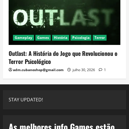
Gameplay
Games
História
Psicologia
Terror
Outlast: A História do Jogo que Revolucionou o
Terror Psicológico
adm.cubanoshop@gmail.com
julho 30, 2026
1
STAY UPDATED!
As melhores info Games estão