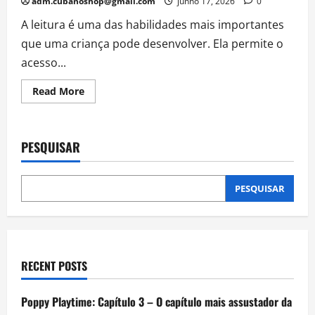
adm.cubanoshop@gmail.com
junho 17, 2026
0
A leitura é uma das habilidades mais importantes
que uma criança pode desenvolver. Ela permite o
acesso...
Read
Read More
more
about
A
Importância
dos
PESQUISAR
Gibis
da
Turma
da
Mônica
PESQUISAR
Na
infância
RECENT POSTS
Poppy Playtime: Capítulo 3 – O capítulo mais assustador da