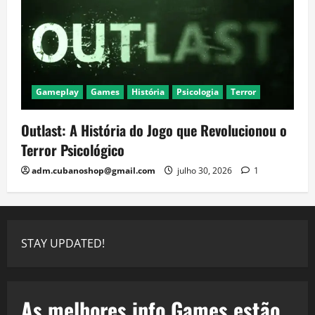
Gameplay
Games
História
Psicologia
Terror
Outlast: A História do Jogo que Revolucionou o
Terror Psicológico
adm.cubanoshop@gmail.com
julho 30, 2026
1
STAY UPDATED!
As melhores info Games estão