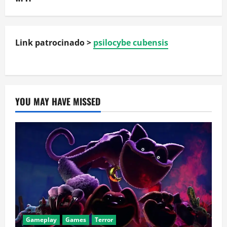
Link patrocinado >
psilocybe cubensis
YOU MAY HAVE MISSED
Gameplay
Games
Terror