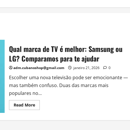
Qual marca de TV é melhor: Samsung ou
LG? Comparamos para te ajudar
adm.cubanoshop@gmail.com
janeiro 21, 2026
0
Escolher uma nova televisão pode ser emocionante —
mas também confuso. Duas das marcas mais
populares no...
Read
Read More
more
about
Qual
marca
de
TV