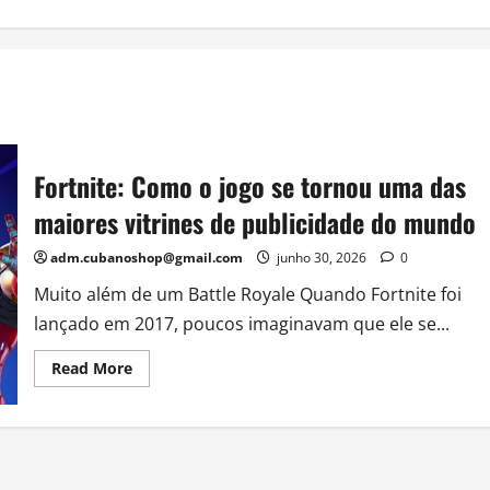
Fortnite: Como o jogo se tornou uma das
maiores vitrines de publicidade do mundo
adm.cubanoshop@gmail.com
junho 30, 2026
0
Muito além de um Battle Royale Quando Fortnite foi
lançado em 2017, poucos imaginavam que ele se...
Read
Read More
more
about
Fortnite:
Como
o
jogo
se
tornou