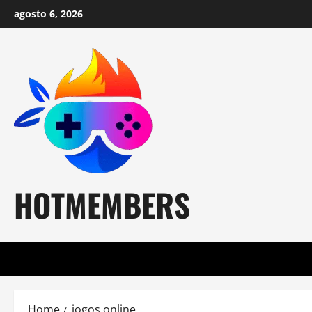
Skip
agosto 6, 2026
to
content
HOTMEMBERS
Home
jogos online