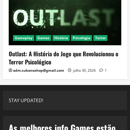
Gameplay
Games
História
Psicologia
Terror
Outlast: A História do Jogo que Revolucionou o
Terror Psicológico
adm.cubanoshop@gmail.com
julho 30, 2026
1
STAY UPDATED!
As melhores info Games estão