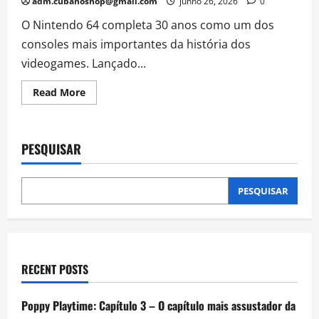
adm.cubanoshop@gmail.com
junho 26, 2026
0
O Nintendo 64 completa 30 anos como um dos
consoles mais importantes da história dos
videogames. Lançado...
Read
Read More
more
about
Clássicos
do
Nintendo
PESQUISAR
64:
8
jogos
que
ainda
PESQUISAR
são
pura
diversão
após
30
anos
RECENT POSTS
Poppy Playtime: Capítulo 3 – O capítulo mais assustador da