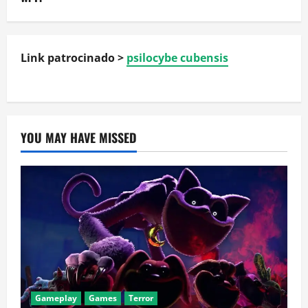
Link patrocinado >
psilocybe cubensis
YOU MAY HAVE MISSED
Gameplay
Games
Terror