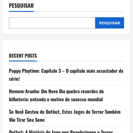
com
PESQUISAR
bateria
de
longa
duração
para
PESQUISAR
maratonar
os
jogos
da
Copa
sem
precisar
RECENT POSTS
da
tomada
Poppy Playtime: Capítulo 3 – O capítulo mais assustador da
série!
Homem-Aranha: Um Novo Dia quebra recordes de
bilheteria: entenda o motivo do sucesso mundial
Se Você Gostou de Outlast, Estes Jogos de Terror Também
Vão Tirar Seu Sono
Outlast: A História do Jogo que Revolucionou o Terror