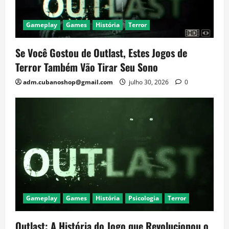
Gameplay
Games
História
Terror
Se Você Gostou de Outlast, Estes Jogos de
Terror Também Vão Tirar Seu Sono
adm.cubanoshop@gmail.com
julho 30, 2026
0
Gameplay
Games
História
Psicologia
Terror
Outlast: A História do Jogo que Revolucionou o