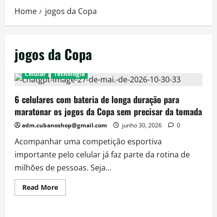
Home
jogos da Copa
jogos da Copa
Celular
Técnologia
6 celulares com bateria de longa duração para
maratonar os jogos da Copa sem precisar da tomada
adm.cubanoshop@gmail.com
junho 30, 2026
0
Acompanhar uma competição esportiva
importante pelo celular já faz parte da rotina de
milhões de pessoas. Seja...
Read
Read More
more
about
6
celulares