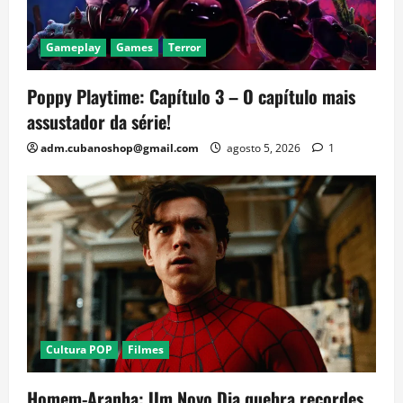
Gameplay
Games
Terror
Poppy Playtime: Capítulo 3 – O capítulo mais
assustador da série!
adm.cubanoshop@gmail.com
agosto 5, 2026
1
Cultura POP
Filmes
Homem-Aranha: Um Novo Dia quebra recordes