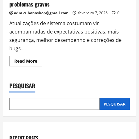
problemas graves
adm.cubanoshop@gmail.com
fevereiro 7, 2026
0
Atualizações de sistema costumam vir
acompanhadas de expectativas positivas: mais
segurança, melhor desempenho e correções de
bugs....
Read
Read More
more
about
Atualizei
o
iOS
PESQUISAR
26.2.1
e
me
arrependi;
update
PESQUISAR
traz
problemas
graves
RECENT POSTS