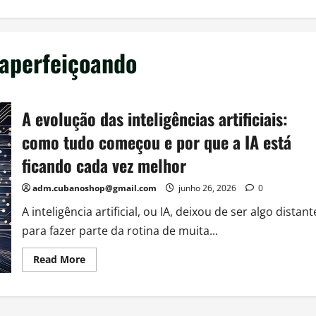
e aperfeiçoando
A evolução das inteligências artificiais:
como tudo começou e por que a IA está
ficando cada vez melhor
adm.cubanoshop@gmail.com
junho 26, 2026
0
A inteligência artificial, ou IA, deixou de ser algo distant
para fazer parte da rotina de muita...
Read
Read More
more
about
A
evolução
das