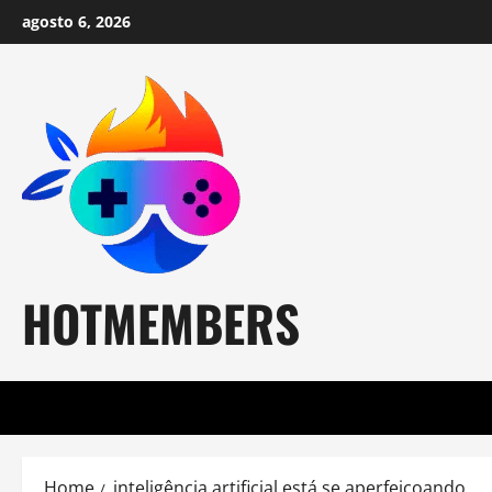
Skip
agosto 6, 2026
to
content
HOTMEMBERS
Home
inteligência artificial está se aperfeiçoando