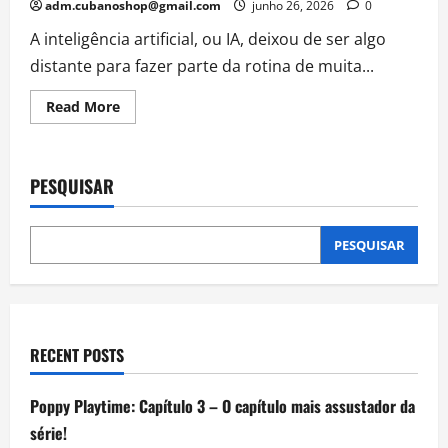
adm.cubanoshop@gmail.com
junho 26, 2026
0
A inteligência artificial, ou IA, deixou de ser algo
distante para fazer parte da rotina de muita...
Read
Read More
more
about
A
evolução
das
PESQUISAR
inteligências
artificiais:
como
tudo
começou
PESQUISAR
e
por
que
a
IA
está
ficando
RECENT POSTS
cada
vez
melhor
Poppy Playtime: Capítulo 3 – O capítulo mais assustador da
série!