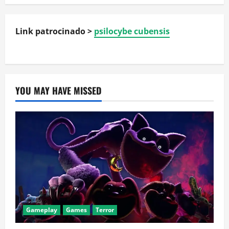
Link patrocinado >
psilocybe cubensis
YOU MAY HAVE MISSED
Gameplay
Games
Terror