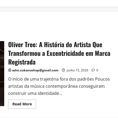
Oliver Tree: A História do Artista Que
Transformou a Excentricidade em Marca
Registrada
adm.cubanoshop@gmail.com
junho 15, 2026
0
O início de uma trajetória fora dos padrões Poucos
artistas da música contemporânea conseguiram
construir uma identidade...
Read
Read More
more
about
Oliver