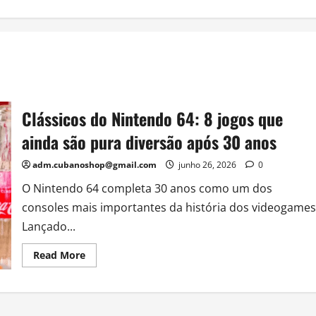
Clássicos do Nintendo 64: 8 jogos que
ainda são pura diversão após 30 anos
adm.cubanoshop@gmail.com
junho 26, 2026
0
O Nintendo 64 completa 30 anos como um dos
consoles mais importantes da história dos videogames
Lançado...
Read
Read More
more
about
Clássicos
do
Nintendo
64: