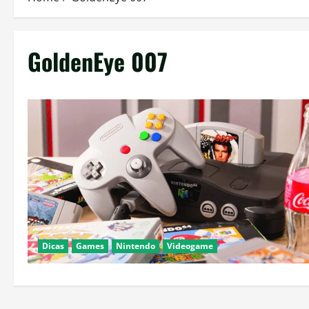
GoldenEye 007
Dicas
Games
Nintendo
Videogame