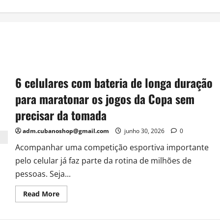
6 celulares com bateria de longa duração
para maratonar os jogos da Copa sem
precisar da tomada
adm.cubanoshop@gmail.com
junho 30, 2026
0
Acompanhar uma competição esportiva importante
pelo celular já faz parte da rotina de milhões de
pessoas. Seja...
Read
Read More
more
about
6