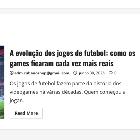
A evolução dos jogos de futebol: como os
games ficaram cada vez mais reais
adm.cubanoshop@gmail.com
junho 30, 2026
0
Os jogos de futebol fazem parte da história dos
videogames há várias décadas. Quem começou a
jogar...
Read
Read More
more
about
A
evolução
dos
jogos