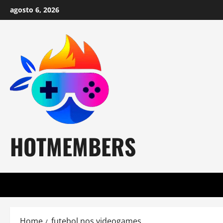
Skip
agosto 6, 2026
to
content
HOTMEMBERS
Home
futebol nos videogames