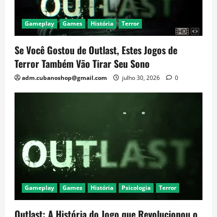
Gameplay
Games
História
Terror
Se Você Gostou de Outlast, Estes Jogos de
Terror Também Vão Tirar Seu Sono
adm.cubanoshop@gmail.com
julho 30, 2026
0
Gameplay
Games
História
Psicologia
Terror
Outlast: A História do Jogo que Revolucionou o