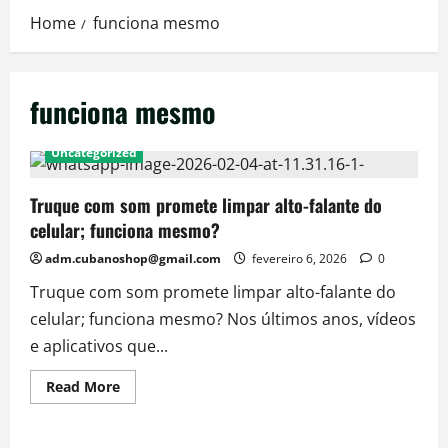
Home
funciona mesmo
funciona mesmo
Uncategorized
Truque com som promete limpar alto-falante do
celular; funciona mesmo?
adm.cubanoshop@gmail.com
fevereiro 6, 2026
0
Truque com som promete limpar alto-falante do
celular; funciona mesmo? Nos últimos anos, vídeos
e aplicativos que...
Read
Read More
more
about
Truque
com