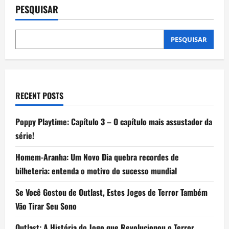
som
PESQUISAR
promete
limpar
alto-
falante
do
PESQUISAR
celular;
funciona
mesmo?
RECENT POSTS
Poppy Playtime: Capítulo 3 – O capítulo mais assustador da
série!
Homem-Aranha: Um Novo Dia quebra recordes de
bilheteria: entenda o motivo do sucesso mundial
Se Você Gostou de Outlast, Estes Jogos de Terror Também
Vão Tirar Seu Sono
Outlast: A História do Jogo que Revolucionou o Terror