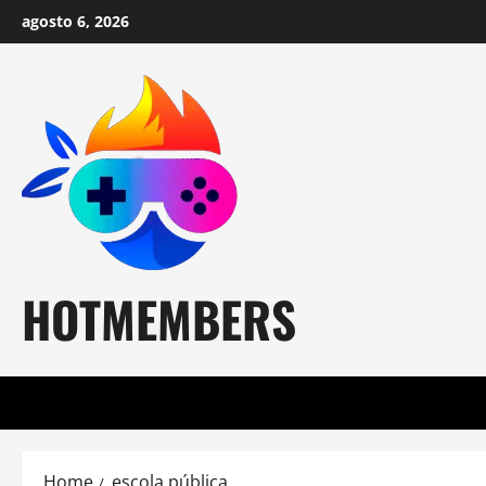
Skip
agosto 6, 2026
to
content
HOTMEMBERS
Home
escola pública