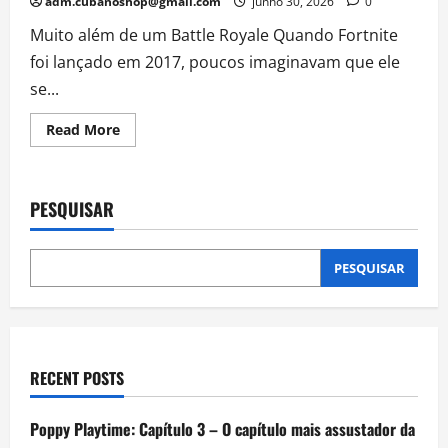
adm.cubanoshop@gmail.com
junho 30, 2026
0
Muito além de um Battle Royale Quando Fortnite
foi lançado em 2017, poucos imaginavam que ele
se...
Read
Read More
more
about
Fortnite:
Como
o
PESQUISAR
jogo
se
tornou
uma
das
PESQUISAR
maiores
vitrines
de
publicidade
do
mundo
RECENT POSTS
Poppy Playtime: Capítulo 3 – O capítulo mais assustador da