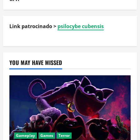
Link patrocinado >
psilocybe cubensis
YOU MAY HAVE MISSED
Gameplay
Games
Terror