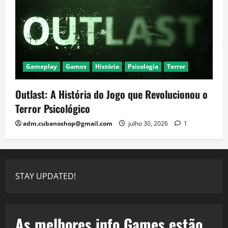
Gameplay
Games
História
Psicologia
Terror
Outlast: A História do Jogo que Revolucionou o
Terror Psicológico
adm.cubanoshop@gmail.com
julho 30, 2026
1
STAY UPDATED!
As melhores info Games estão