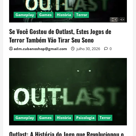
Gameplay
Games
História
Terror
Se Você Gostou de Outlast, Estes Jogos de
Terror Também Vão Tirar Seu Sono
adm.cubanoshop@gmail.com
julho 30, 2026
0
Gameplay
Games
História
Psicologia
Terror
Outlast: A História do Jogo que Revolucionou o