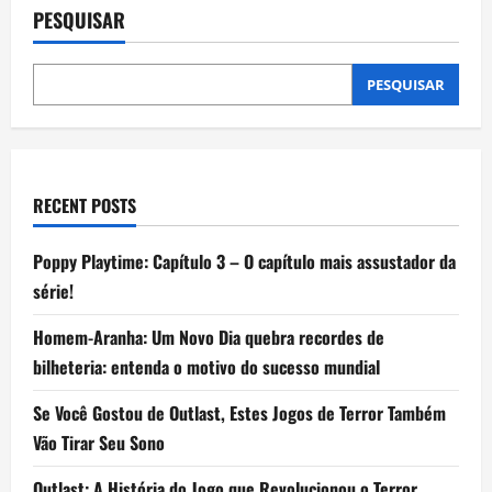
rosto’
PESQUISAR
por
quase
US$
1
bilhão
PESQUISAR
e
vira
clone
de
IA;
entenda
RECENT POSTS
Poppy Playtime: Capítulo 3 – O capítulo mais assustador da
série!
Homem-Aranha: Um Novo Dia quebra recordes de
bilheteria: entenda o motivo do sucesso mundial
Se Você Gostou de Outlast, Estes Jogos de Terror Também
Vão Tirar Seu Sono
Outlast: A História do Jogo que Revolucionou o Terror