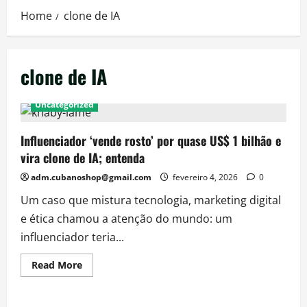
Home
clone de IA
clone de IA
Uncategorized
Influenciador ‘vende rosto’ por quase US$ 1 bilhão e
vira clone de IA; entenda
adm.cubanoshop@gmail.com
fevereiro 4, 2026
0
Um caso que mistura tecnologia, marketing digital
e ética chamou a atenção do mundo: um
influenciador teria...
Read
Read More
more
about
Influenciador
‘vende