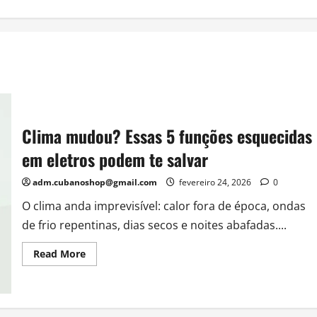
Clima mudou? Essas 5 funções esquecidas
em eletros podem te salvar
adm.cubanoshop@gmail.com
fevereiro 24, 2026
0
O clima anda imprevisível: calor fora de época, ondas
de frio repentinas, dias secos e noites abafadas....
Read
Read More
more
about
Clima
mudou?
Essas
5