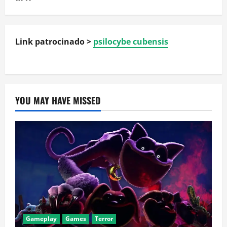
Link patrocinado >
psilocybe cubensis
YOU MAY HAVE MISSED
Gameplay
Games
Terror