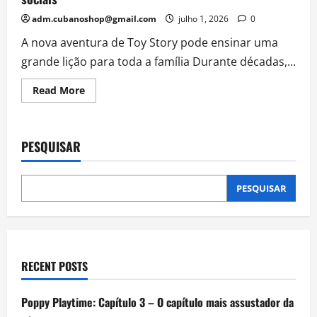
adm.cubanoshop@gmail.com
julho 1, 2026
0
A nova aventura de Toy Story pode ensinar uma
grande lição para toda a família Durante décadas,...
Read
Read More
more
about
Toy
Story
5
PESQUISAR
promete
trazer
um
dos
debates
PESQUISAR
mais
importantes
da
atualidade:
crianças,
telas
e
RECENT POSTS
redes
sociais
Poppy Playtime: Capítulo 3 – O capítulo mais assustador da