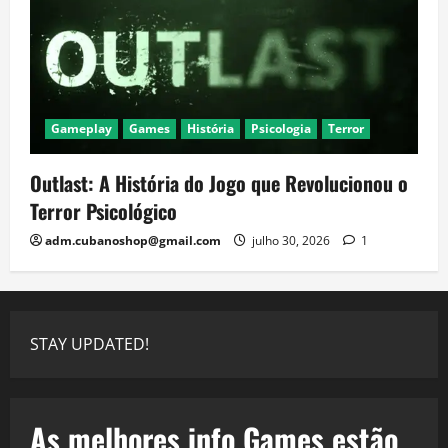
Gameplay
Games
História
Psicologia
Terror
Outlast: A História do Jogo que Revolucionou o
Terror Psicológico
adm.cubanoshop@gmail.com
julho 30, 2026
1
STAY UPDATED!
As melhores info Games estão