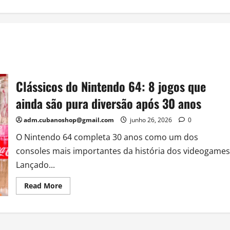
Clássicos do Nintendo 64: 8 jogos que
ainda são pura diversão após 30 anos
adm.cubanoshop@gmail.com
junho 26, 2026
0
O Nintendo 64 completa 30 anos como um dos
consoles mais importantes da história dos videogames
Lançado...
Read
Read More
more
about
Clássicos
do
Nintendo
64: