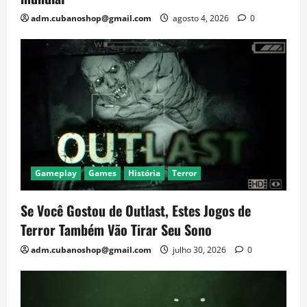
adm.cubanoshop@gmail.com
agosto 4, 2026
0
Gameplay
Games
História
Terror
Se Você Gostou de Outlast, Estes Jogos de
Terror Também Vão Tirar Seu Sono
adm.cubanoshop@gmail.com
julho 30, 2026
0