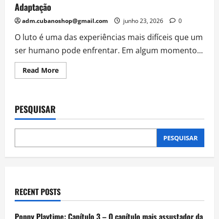
Adaptação
adm.cubanoshop@gmail.com
junho 23, 2026
0
O luto é uma das experiências mais difíceis que um
ser humano pode enfrentar. Em algum momento...
Read
Read More
more
about
O
Luto:
Entendendo
PESQUISAR
a
Dor
da
Perda
e
PESQUISAR
o
Caminho
da
Adaptação
RECENT POSTS
Poppy Playtime: Capítulo 3 – O capítulo mais assustador da