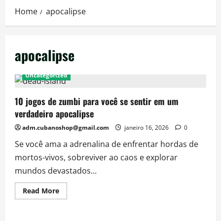
Home
apocalipse
apocalipse
Uncategorized
10 jogos de zumbi para você se sentir em um
verdadeiro apocalipse
adm.cubanoshop@gmail.com
janeiro 16, 2026
0
Se você ama a adrenalina de enfrentar hordas de
mortos-vivos, sobreviver ao caos e explorar
mundos devastados...
Read
Read More
more
about
10
jogos