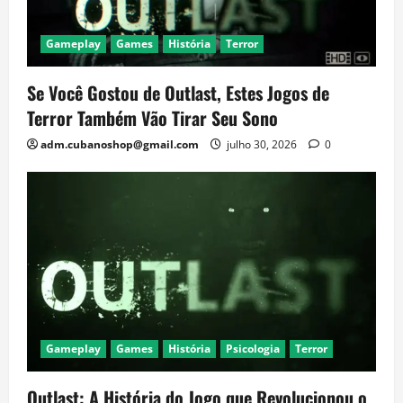
Gameplay
Games
História
Terror
Se Você Gostou de Outlast, Estes Jogos de
Terror Também Vão Tirar Seu Sono
adm.cubanoshop@gmail.com
julho 30, 2026
0
Gameplay
Games
História
Psicologia
Terror
Outlast: A História do Jogo que Revolucionou o