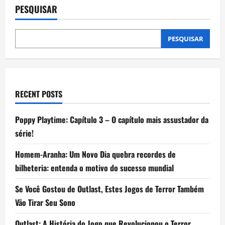
de
PESQUISAR
zumbi
para
você
se
sentir
PESQUISAR
em
um
verdadeiro
apocalipse
RECENT POSTS
Poppy Playtime: Capítulo 3 – O capítulo mais assustador da
série!
Homem-Aranha: Um Novo Dia quebra recordes de
bilheteria: entenda o motivo do sucesso mundial
Se Você Gostou de Outlast, Estes Jogos de Terror Também
Vão Tirar Seu Sono
Outlast: A História do Jogo que Revolucionou o Terror