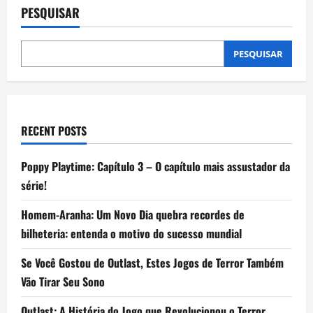
a
PESQUISAR
melhor
TV
Box
homologada
pela
PESQUISAR
Anatel?
Comparamos
3
opções
RECENT POSTS
Poppy Playtime: Capítulo 3 – O capítulo mais assustador da
série!
Homem-Aranha: Um Novo Dia quebra recordes de
bilheteria: entenda o motivo do sucesso mundial
Se Você Gostou de Outlast, Estes Jogos de Terror Também
Vão Tirar Seu Sono
Outlast: A História do Jogo que Revolucionou o Terror