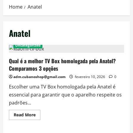
Home
Anatel
Anatel
Uncategorized
Qual é a melhor TV Box homologada pela Anatel?
Comparamos 3 opções
adm.cubanoshop@gmail.com
fevereiro 10, 2026
0
Escolher uma TV Box homologada pela Anatel é
essencial para garantir que o aparelho respeite os
padrões...
Read
Read More
more
about
Qual
é