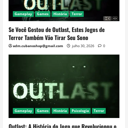
Gameplay
Games
História
Terror
Se Você Gostou de Outlast, Estes Jogos de
Terror Também Vão Tirar Seu Sono
adm.cubanoshop@gmail.com
julho 30, 2026
0
Gameplay
Games
História
Psicologia
Terror
Outlast: A História do Jogo que Revolucionou o