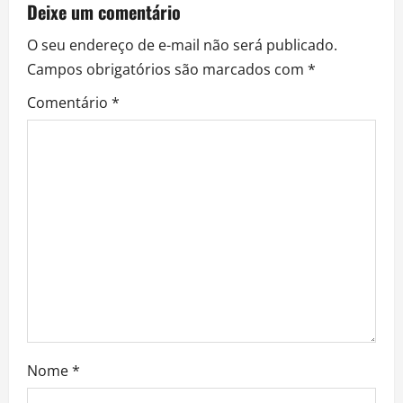
i
Deixe um comentário
g
O seu endereço de e-mail não será publicado.
a
Campos obrigatórios são marcados com
*
Comentário
*
t
i
o
n
Nome
*