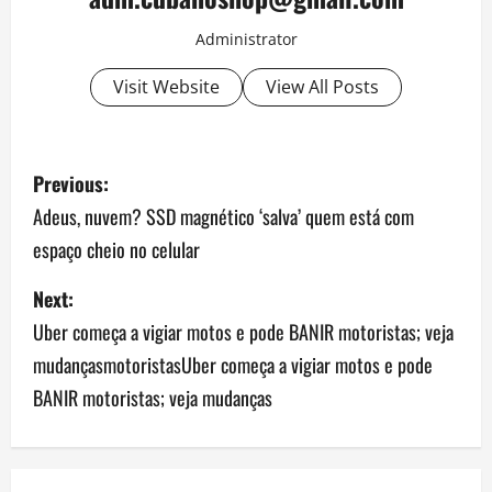
Administrator
Visit Website
View All Posts
P
Previous:
o
Adeus, nuvem? SSD magnético ‘salva’ quem está com
espaço cheio no celular
s
Next:
t
Uber começa a vigiar motos e pode BANIR motoristas; veja
n
mudançasmotoristasUber começa a vigiar motos e pode
a
BANIR motoristas; veja mudanças
v