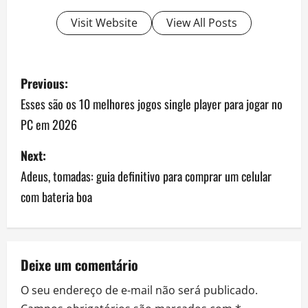
Visit Website
View All Posts
P
Previous:
o
Esses são os 10 melhores jogos single player para jogar no
PC em 2026
s
Next:
t
Adeus, tomadas: guia definitivo para comprar um celular
n
com bateria boa
a
v
Deixe um comentário
i
O seu endereço de e-mail não será publicado.
g