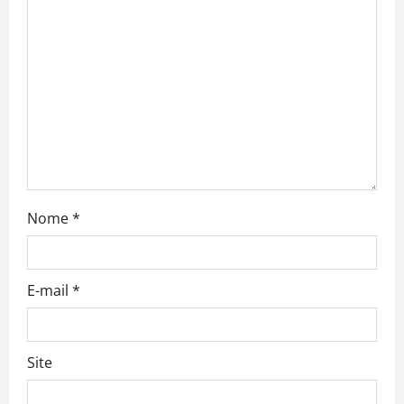
i
o
n
Nome
*
E-mail
*
Site