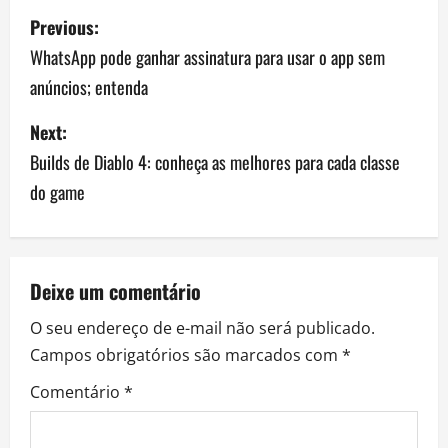
P
Previous:
o
WhatsApp pode ganhar assinatura para usar o app sem
anúncios; entenda
s
Next:
t
Builds de Diablo 4: conheça as melhores para cada classe
n
do game
a
v
Deixe um comentário
i
O seu endereço de e-mail não será publicado.
g
Campos obrigatórios são marcados com
*
a
Comentário
*
t