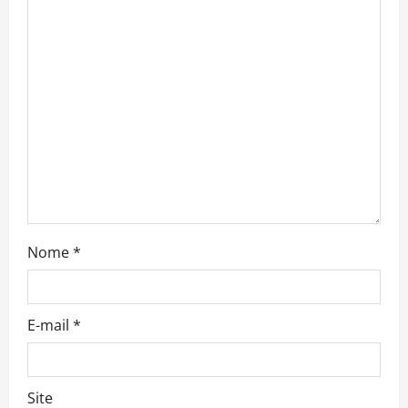
t
i
o
n
Nome
*
E-mail
*
Site