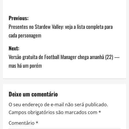
P
Previous:
o
Presentes no Stardew Valley: veja a lista completa para
cada personagem
s
Next:
t
Versão gratuita de Football Manager chega amanhã (22) —
n
mas há um porém
a
v
Deixe um comentário
i
O seu endereço de e-mail não será publicado.
g
Campos obrigatórios são marcados com
*
a
Comentário
*