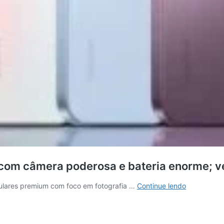
com câmera poderosa e bateria enorme; v
Novo
lulares premium com foco em fotografia …
Continue lendo
Xiaomi
17T
desembarc