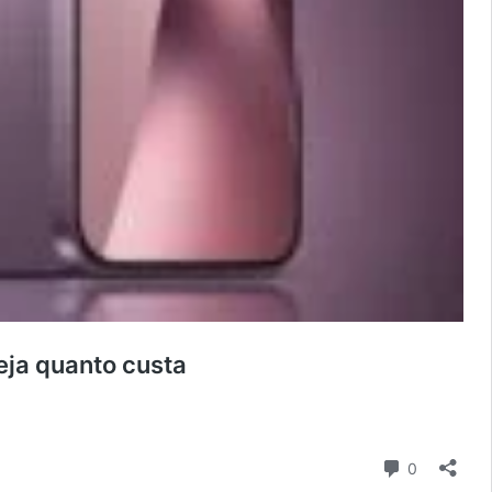
eja quanto custa
Comentári
0
a