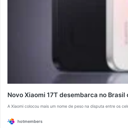
Novo Xiaomi 17T desembarca no Brasil 
A Xiaomi colocou mais um nome de peso na disputa entre os ce
hotmembers